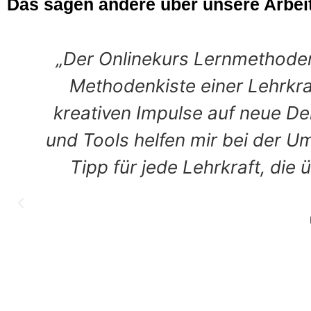
Das sagen andere über unsere Arbeit
 zur
"Der Kurs hat mir nicht
hre
vermittelt, sondern mich 
Tipps
und Haltungen bewusst zu
heißer
meiner Lernangebote zu
e!“
werde ich künftig nutzen
oder der Workshopkonzept
Ideen zuzulassen, Vertra