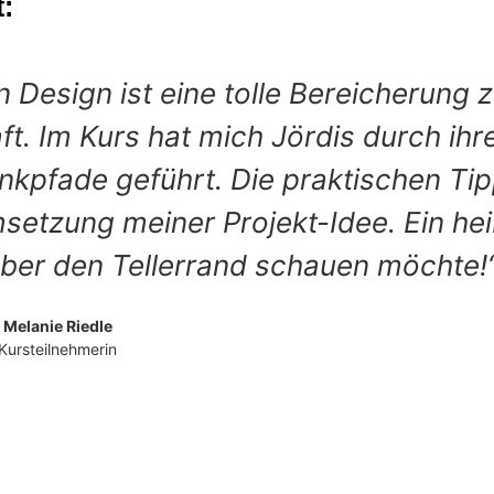
:
 nur neue Impulse für kreative Lernm
auch darin bestärkt, mir meiner eige
 werden und deren Einfluss auf die 
 reflektieren. Die gewonnenen Erken
, um z. B. in der mediendidaktischen
ion den kreativen Prozess bewusst 
utes loszulassen und neue, passend
weiterzuentwickeln."
Julia Bieck
Team HOOU@HAW Hamburg