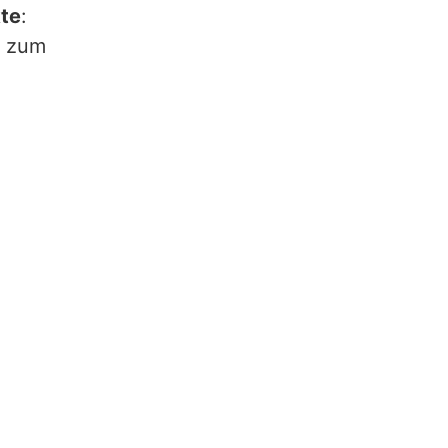
kte
:
t zum