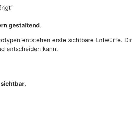
ängt“
ern gestaltend
.
totypen entstehen erste sichtbare Entwürfe. Di
d entscheiden kann.
 sichtbar
.