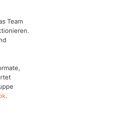
das Team
ktionieren.
und
ormate,
rtet
ruppe
ok
.