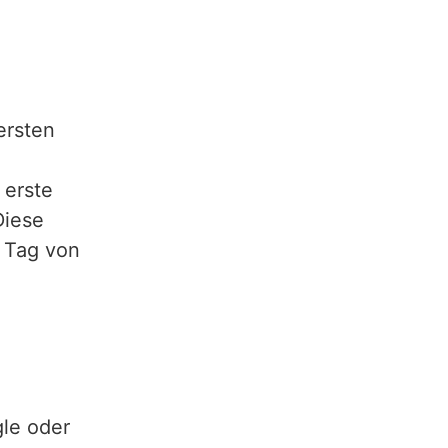
ersten
 erste
Diese
 Tag von
gle oder