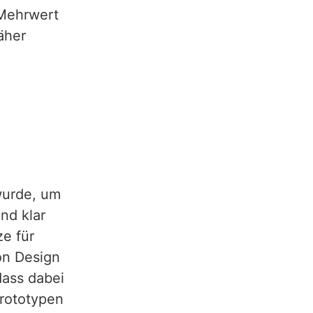
 Mehrwert
äher
wurde, um
nd klar
ze für
von Design
dass dabei
Prototypen