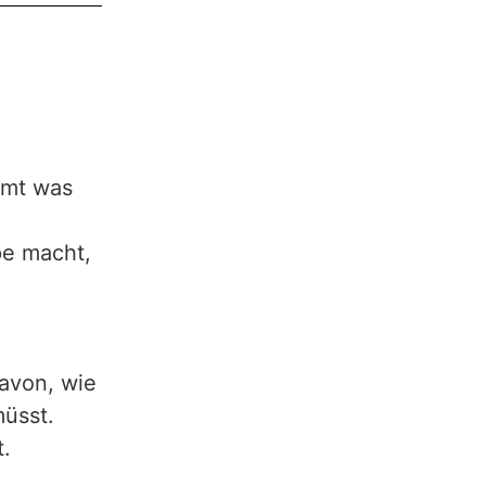
mmt was
pe macht,
davon, wie
üsst.
t.