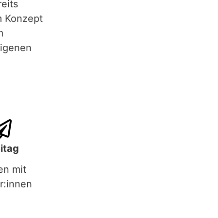
eits
m Konzept
m
eigenen
itag
en mit
r:innen